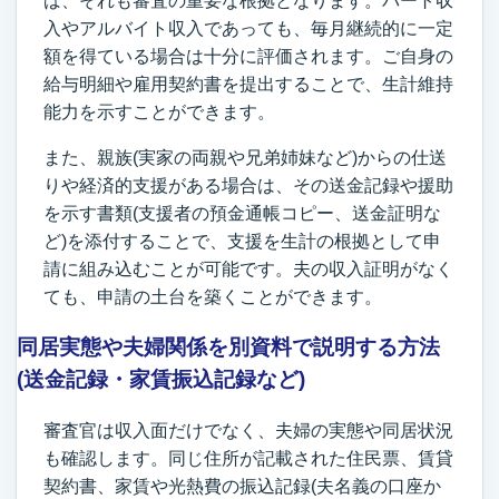
ば、それも審査の重要な根拠となります。パート収
入やアルバイト収入であっても、毎月継続的に一定
額を得ている場合は十分に評価されます。ご自身の
給与明細や雇用契約書を提出することで、生計維持
能力を示すことができます。
また、親族(実家の両親や兄弟姉妹など)からの仕送
りや経済的支援がある場合は、その送金記録や援助
を示す書類(支援者の預金通帳コピー、送金証明な
ど)を添付することで、支援を生計の根拠として申
請に組み込むことが可能です。夫の収入証明がなく
ても、申請の土台を築くことができます。
同居実態や夫婦関係を別資料で説明する方法
(送金記録・家賃振込記録など)
審査官は収入面だけでなく、夫婦の実態や同居状況
も確認します。同じ住所が記載された住民票、賃貸
契約書、家賃や光熱費の振込記録(夫名義の口座か