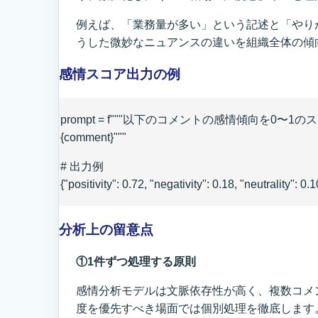
例えば、「業務量が多い」という記述と「やり
うした微妙なニュアンスの違いを組織全体の傾
感情スコア出力の例
prompt = f"""以下のコメントの感情傾向を0〜
{comment}"""
# 出力例
{"positivity": 0.72, "negativity": 0.18, "neutrality": 0.1
分析上の留意点
①1件ずつ処理する原則
感情分析モデルは文脈依存性が高く、複数コメ
度を優先すべき場面では個別処理を徹底します