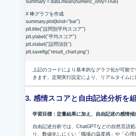
summary = data.mean(numeric_only=True)
# 棒グラフを作成
summary.plot(kind="bar")
plt.title("設問別平均スコア")
plt.ylabel("平均スコア")
plt.xlabel("設問項目")
plt.savefig("result_chart.png")
上記のコードにより基本的なグラフ化が可能で
きます。定期実行設定により、リアルタイムに
3. 感情スコアと自由記述分析を
学習目標：定量結果に加え、自由記述の感情傾
自由記述分析では、ChatGPTなどの自然言
り、数値化しにくい「職場の温度感」や「心理