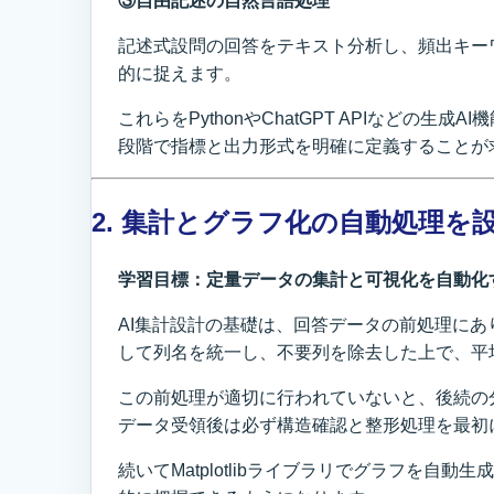
③自由記述の自然言語処理
記述式設問の回答をテキスト分析し、頻出キー
的に捉えます。
これらをPythonやChatGPT APIなど
段階で指標と出力形式を明確に定義することが
2. 集計とグラフ化の自動処理を
学習目標：定量データの集計と可視化を自動化
AI集計設計の基礎は、回答データの前処理にあり
して列名を統一し、不要列を除去した上で、平
この前処理が適切に行われていないと、後続の
データ受領後は必ず構造確認と整形処理を最初
続いてMatplotlibライブラリでグラフを