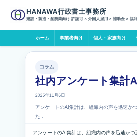
ホーム
ブログ一覧
社内アンケート集計AI化｜HANAWAくん
HANAWA行政書士事務所
建設・製造・産廃業向け 許認可 × 外国人雇用 × 補助金 × 福
ホーム
事業者向け
個人・家族向け
コラム
社内アンケート集計AI
2025年11月6日
アンケートのAI集計は、組織内の声を迅速か
た…
アンケートのAI集計は、組織内の声を迅速か