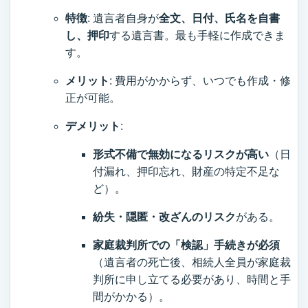
特徴
: 遺言者自身が
全文、日付、氏名を自書
し、押印
する遺言書。最も手軽に作成できま
す。
メリット
: 費用がかからず、いつでも作成・修
正が可能。
デメリット
:
形式不備で無効になるリスクが高い
（日
付漏れ、押印忘れ、財産の特定不足な
ど）。
紛失・隠匿・改ざんのリスク
がある。
家庭裁判所での「検認」手続きが必須
（遺言者の死亡後、相続人全員が家庭裁
判所に申し立てる必要があり、時間と手
間がかかる）。