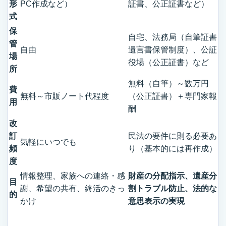
形
PC作成など）
証書、公正証書など）
式
保
自宅、法務局（自筆証書
管
自由
遺言書保管制度）、公証
場
役場（公正証書）など
所
無料（自筆）～数万円
費
無料～市販ノート代程度
（公正証書）＋専門家報
用
酬
改
訂
民法の要件に則る必要あ
気軽にいつでも
頻
り（基本的には再作成）
度
情報整理、家族への連絡・感
財産の分配指示、遺産分
目
謝、希望の共有、終活のきっ
割トラブル防止、法的な
的
かけ
意思表示の実現