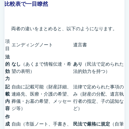
比較表で一目瞭然
両者の違いをまとめると、以下のようになります。
項
エンディングノート
遺言書
目
法
的
なし
（あくまで情報伝達・希
あり
（民法で定められた
効
望の表明）
法的効力を持つ）
力
記
自由に記載可能（財産詳細、
法律で定められた事項の
載
連絡先、医療・介護の希望、
み（財産の分配、遺言執
内
葬儀・お墓の希望、メッセー
行者の指定、子の認知な
容
ジ等）
ど）
作
成
自由（市販ノート、手書き、
民法で厳格に規定
（自筆