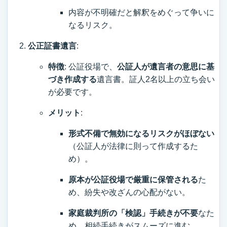
内容が不明確だと解釈をめぐって争いに
なるリスク。
公正証書遺言
:
特徴
: 公証役場で、
公証人が遺言者の意思に基
づき作成する
遺言書。証人2名以上の立ち会い
が必要です。
メリット
:
形式不備で無効になるリスクがほぼない
（公証人が法律に則って作成するた
め）。
原本が公証役場で厳重に保管される
た
め、紛失や改ざんの心配がない。
家庭裁判所の「検認」手続きが不要
なた
め、相続手続きがスムーズに進む。