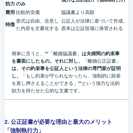
効力
のみ
費用
比較的安価
協議書より高額
形式は自由、合意し
公証人が法律に基づいて作成。
特徴
た内容を文書化する
原本は公証役場に保管される
簡単に言うと、**「離婚協議書」
は夫婦間の約束事
を書面にしたもの。それに対し、
「離婚公正証書」
は、その約束事を公証人という法律の専門家が証明
し、
「もし約束が守られなかったら、強制的に財産
を差し押さえることができる」**という強力な法的
効力を持たせた公的な文書です。
2. 公正証書が必要な理由と最大のメリット
「強制執行力」