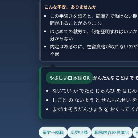
こんな不安、ありませんか
この手続きを誤ると、転職先で働けない期
間が出ることがあります。
はじめての就労で、何を証明すればいいか
分からない
内定はあるのに、在留資格が取れないのが
不安
やさしい日本語 OK
かんたんな ことば で 
ないてい が でたら じゅんび を はじ
しごと の ないよう と せんもんせい を
まずは そうだんひょう を おくって く
留学→就職
変更申請
職務内容の具体化