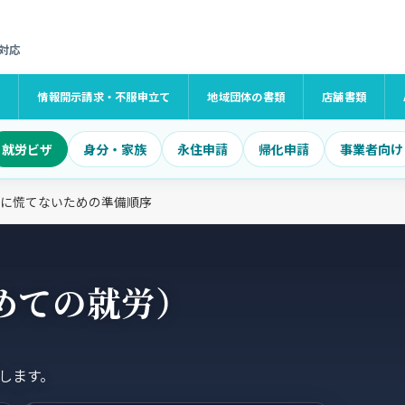
対応
け
情報開示請求・不服申立て
地域団体の書類
店舗書類
就労ビザ
身分・家族
永住申請
帰化申請
事業者向け
に慌てないための準備順序
めての就労）
します。