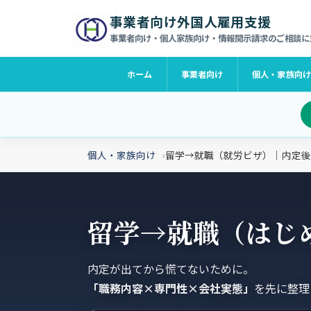
事業者向け外国人雇用支援
事業者向け・個人家族向け・情報開示請求のご相談に
ホーム
事業者向け
個人・家族向
個人・家族向け
留学→就職（就労ビザ）｜内定後
留学→就職（はじ
内定が出てから慌てないために。
「職務内容×専門性×会社実態」
を先に整理