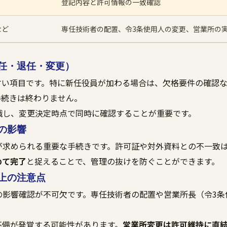
登記内容と許可情報の一致確認
など
専任技術者の配置、令3条使用人の変更、営業所の
任・退任・変更）
すい項目です。特に新任役員が加わる場合は、欠格要件の確認
手続きは終わりません。
識し、変更決定時点で同時に確認することが重要です。
の影響
が求められる重要な手続きです。許可証や対外資料との不一致
めて完了
と捉えることで、管理の抜けを防ぐことができます。
上の注意点
の影響確認が不可欠です。専任技術者の配置や営業所長（令3条
不備が発覚する可能性があります。
営業所変更は許可維持に直