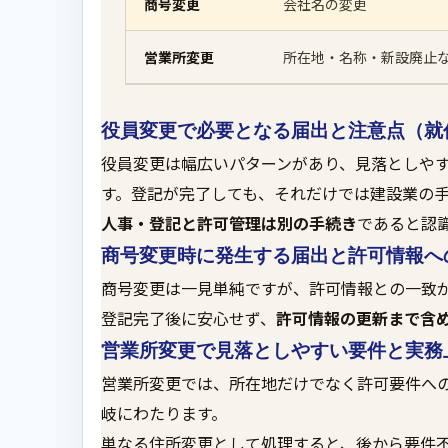
商号変更
会社名の変更
営業所変更
所在地・名称・新設廃止
役員変更で必要となる届出と注意点（就
役員変更は幅広いパターンがあり、見落としや
す。登記が完了しても、それだけでは建設業の
人事・登記と許可管理は別の手続き
であると認
商号変更時に発生する届出と許可情報へ
商号変更は一見単純ですが、許可情報との一致
登記完了後に安心せず、
許可情報の更新まで含
営業所変更で見落としやすい要件と実務
営業所変更では、所在地だけでなく許可要件へ
岐にわたります。
単なる住所変更として処理すると、後から要件