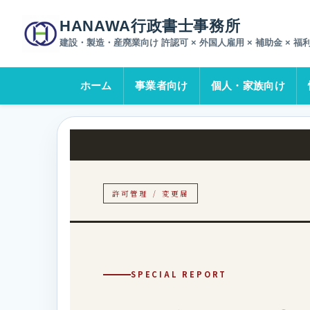
ホーム
ブログ一覧
決算変更届だけでは足りない？役員・商
HANAWA行政書士事務所
建設・製造・産廃業向け 許認可 × 外国人雇用 × 補助金 × 福
ホーム
事業者向け
個人・家族向け
許可管理 / 変更届
SPECIAL REPORT