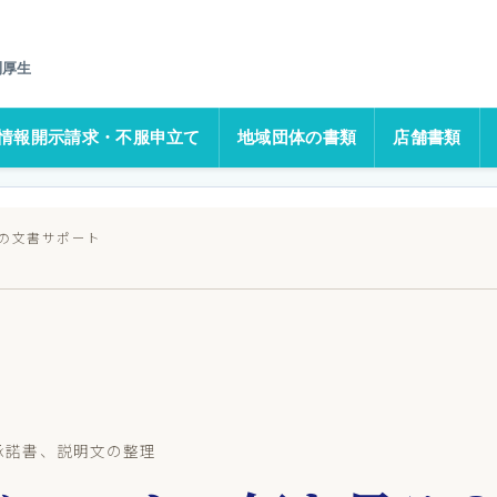
LP・SNSを公開前に整えるポイント
利厚生
情報開示請求・不服申立て
地域団体の書類
店舗書類
の文書サポート
、承諾書、説明文の整理