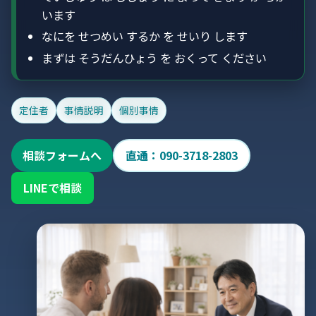
います
なにを せつめい するか を せいり します
まずは そうだんひょう を おくって ください
定住者
事情説明
個別事情
相談フォームへ
直通：090-3718-2803
LINEで相談