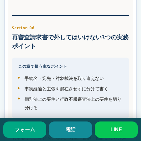
Section 06
再審査請求書で外してはいけない3つの実務
ポイント
この章で扱う主なポイント
手続名・宛先・対象裁決を取り違えない
事実経過と主張を混在させずに分けて書く
個別法上の要件と行政不服審査法上の要件を切り
分ける
再審査請求書では、主張内容だけでなく、形式面の正確さ
フォーム
電話
LINE
も重要です。手続名、宛先、対象、根拠、期間に誤りがあ