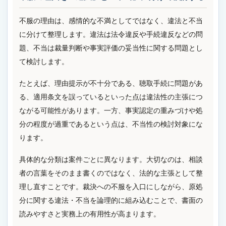
不服の理由は、感情的な不満としてではなく、違法と不当
に分けて整理します。違法は法令違反や手続違反などの問
題、不当は裁量判断や事実評価の妥当性に関する問題とし
て検討します。
たとえば、理由提示が不十分である、聴取手続に問題があ
る、適用条文を誤っているといった点は違法性の主張につ
ながる可能性があります。一方、事実認定の重みづけや処
分の程度が過重であるという点は、不当性の検討対象にな
ります。
具体的な分類は案件ごとに異なります。大切なのは、相談
者の言葉をそのまま書くのではなく、法的な主張として整
理し直すことです。裁決への不服を入口にしながら、原処
分に関する違法・不当を論理的に組み込むことで、書面の
読みやすさと実務上の有用性が高まります。