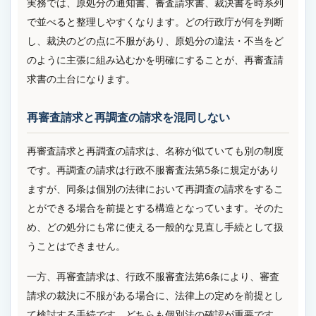
実務では、原処分の通知書、審査請求書、裁決書を時系列
で並べると整理しやすくなります。どの行政庁が何を判断
し、裁決のどの点に不服があり、原処分の違法・不当をど
のように主張に組み込むかを明確にすることが、再審査請
求書の土台になります。
再審査請求と再調査の請求を混同しない
再審査請求と再調査の請求は、名称が似ていても別の制度
です。再調査の請求は行政不服審査法第5条に規定があり
ますが、同条は個別の法律において再調査の請求をするこ
とができる場合を前提とする構造となっています。そのた
め、どの処分にも常に使える一般的な見直し手続として扱
うことはできません。
一方、再審査請求は、行政不服審査法第6条により、審査
請求の裁決に不服がある場合に、法律上の定めを前提とし
て検討する手続です。どちらも個別法の確認が重要です