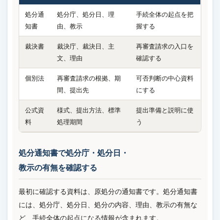
処分通
処分庁、処分日、理
手続全体の起点を把
知書
由、教示
握する
裁決書
裁決庁、裁決日、主
再審査請求の入口を
文、理由
確認する
個別法
再審査請求の根拠、期
可否判断の中心資料
間、提出先
にする
公式資
様式、提出方法、標準
提出準備と説明に使
料
処理期間
う
処分通知書で処分庁・処分日・
教示の有無を確認する
最初に確認する資料は、原処分の通知書です。処分通知書
には、処分庁、処分日、処分の内容、理由、教示の有無な
ど、手続全体の起点になる情報が含まれます。