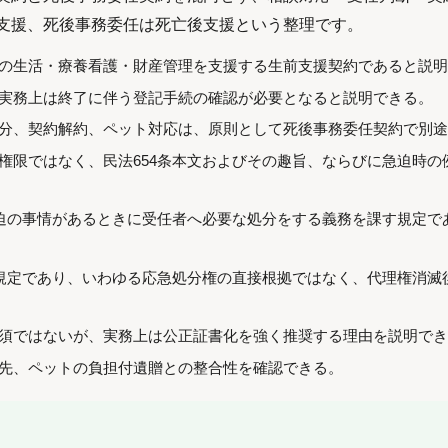
支援、死後事務委任は死亡後支援という整理です。
の生活・療養看護・財産管理を支援する生前支援契約であると説
実務上は終了に伴う登記手続の確認が必要となると説明できる。
分、契約解約、ペット対応は、原則として死後事務委任契約で別
権限ではなく、民法654条本文およびその趣旨、ならびに急迫時
急迫の事情があるときに受任者へ必要な処分をする義務を課す規定
る規定であり、いわゆる応急処分権の直接根拠ではなく、代理権消
須ではないが、実務上は公正証書化を強く推奨する理由を説明で
先、ペットの負担付遺贈との整合性を確認できる。