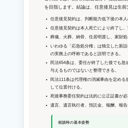
を目指します。結論は、任意後見は生前
任意後見契約は、判断能力低下後の本人
任意後見契約は本人死亡により終了し、
葬儀、火葬、納骨、住居明渡し、家財処
いわゆる「応急処分権」は独立した新設
の実務上の呼称であると説明できる。
民法654条は、委任が終了した後でも
与えるものではないと整理できる。
民法111条は代理権の消滅事由を定め
して位置付ける。
死後事務委任契約は法的に公正証書が必
遺言、遺言執行者、預託金、報酬、報告
相談時の基本姿勢