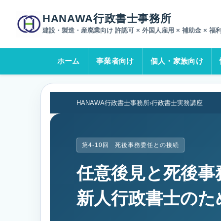
ホーム
ブログ一覧
任意後見と死後事務委任の違い｜新人行
HANAWA行政書士事務所
建設・製造・産廃業向け 許認可 × 外国人雇用 × 補助金 × 福
ホーム
事業者向け
個人・家族向け
HANAWA行政書士事務所
›
行政書士実務講座
第4-10回 死後事務委任との接続
任意後見と死後事
新人行政書士のた