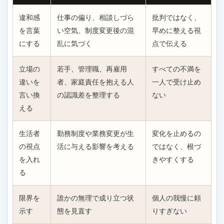
違和感
仕事の偏り、相談しづら
批判ではなく、
を言葉
い空気、制度変更後の混
早めに整える視
にする
乱に気づく
点で伝える
立場の
若手、管理職、再雇用
すべての不満を
違いを
者、家庭責任を抱える人
一人で受け止め
言い換
の認識差を整理する
ない
える
生活者
勤務制度や業務変更が生
変化を止めるの
の視点
活に与える影響を考える
ではなく、根づ
を入れ
きやすくする
る
限界を
誰かの無理で成り立つ状
個人の我慢に頼
示す
態を見直す
りすぎない