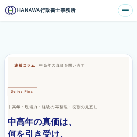
ホーム
ブログ一覧
HANAWA行政書士事務所
中高年の真価は、何を引き受け、何を手放すかに表れる
連載コラム
中高年の真価を問い直す
Series Final
中高年・現場力・経験の再整理・役割の見直し
中高年の真価は、
何を引き受け、