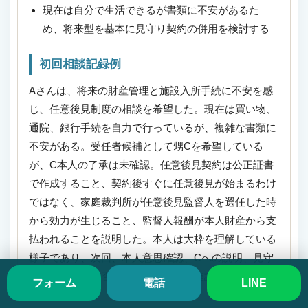
現在は自分で生活できるが書類に不安があるた
め、将来型を基本に見守り契約の併用を検討する
初回相談記録例
Aさんは、将来の財産管理と施設入所手続に不安を感
じ、任意後見制度の相談を希望した。現在は買い物、
通院、銀行手続を自力で行っているが、複雑な書類に
不安がある。受任者候補として甥Cを希望している
が、C本人の了承は未確認。任意後見契約は公正証書
で作成すること、契約後すぐに任意後見が始まるわけ
ではなく、家庭裁判所が任意後見監督人を選任した時
から効力が生じること、監督人報酬が本人財産から支
払われることを説明した。本人は大枠を理解している
様子であり、次回、本人意思確認、Cへの説明、見守
り契約併用の要否、財産状況概要を確認する。
フォーム
電話
LINE