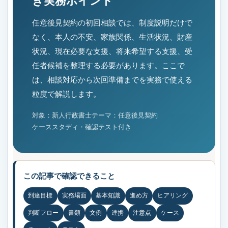
き実務ポイント
任意後見契約の初回相談では、制度説明だけで
なく、本人の不安、家族関係、生活状況、財産
状況、現在必要な支援、将来希望する支援、受
任者候補を整理する必要があります。ここで
は、相談対応から次回準備までを実務で使える
粒度で解説します。
対象：新人行政書士
テーマ：任意後見契約
ケーススタディ・確認テスト付き
この記事で確認できること
到達目標
実務場面
基本知識
進め方
ヒアリング
判断フロー
書類
文例
連携
注意点
ケース