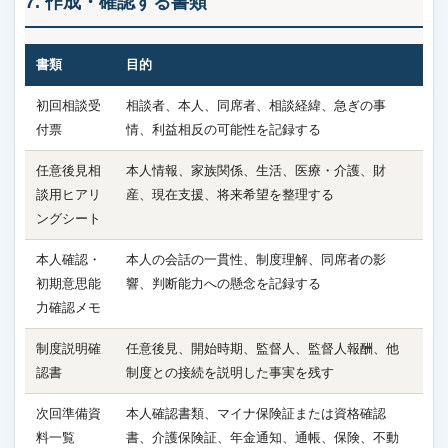
7. 作成・確認する書類
書類
目的
初回相談受
相談者、本人、同席者、相談経緯、急ぎの事
付票
情、利益相反の可能性を記録する
任意後見相
本人情報、家族関係、生活、医療・介護、財
談用ヒアリ
産、現在支援、将来希望を整理する
ングシート
本人確認・
本人の会話の一貫性、制度理解、同席者の影
初期意思能
響、判断能力への懸念を記録する
力確認メモ
制度説明確
任意後見、開始時期、監督人、監督人報酬、他
認書
制度との接続を説明した事実を残す
次回準備資
本人確認書類、マイナ保険証または資格確認
料一覧
書、介護保険証、年金通知、通帳、保険、不動