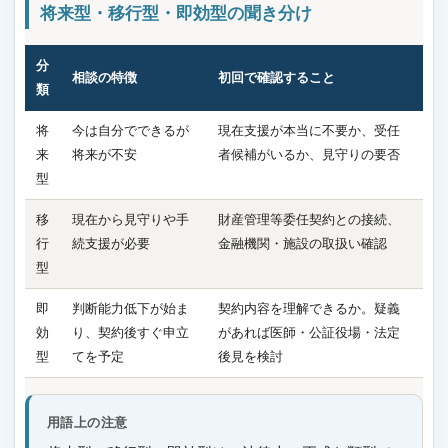
将来型・移行型・即効型の聞き分け
分
相談の特徴
初回で確認すること
類
将
今は自分でできるが
現在支援が本当に不要か、受任
来
将来が不安
者候補がいるか、見守りの要否
型
移
現在から見守りや手
財産管理等委任契約との接続、
行
続支援が必要
金融機関・施設の取扱い確認
型
即
判断能力低下が始ま
契約内容を理解できるか。疑義
効
り、契約後すぐ申立
があれば医師・公証役場・法定
型
てを予定
後見を検討
用語上の注意