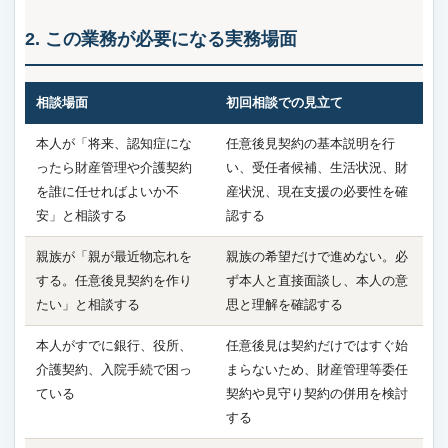
2. この業務が必要になる実務場面
相談場面
初回相談での見立て
本人が「将来、認知症にな
任意後見契約の基本説明を行
ったら財産管理や介護契約
い、受任者候補、生活状況、財
を誰に任せればよいか不
産状況、現在支援の必要性を確
安」と相談する
認する
親族が「親が最近物忘れを
親族の希望だけで進めない。必
する。任意後見契約を作り
ず本人と直接面談し、本人の意
たい」と相談する
思と理解を確認する
本人がすでに銀行、役所、
任意後見は契約だけではすぐ始
介護契約、入院手続で困っ
まらないため、財産管理等委任
ている
契約や見守り契約の併用を検討
する