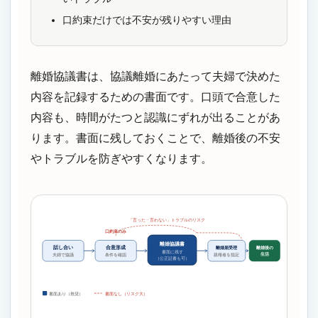
口約束だけでは不安が残りやすい理由
離婚協議書は、協議離婚にあたって夫婦で決めた
内容を記録するための書面です。口頭で合意した
内容も、時間がたつと認識にずれが出ることがあ
ります。書面に残しておくことで、離婚後の不安
やトラブルを防ぎやすくなります。
「言った・言わない」トラブルのリスク
口約束のみ
離婚協議書
話し合い
合意形成
離婚届受理
離婚後の
書面に残す
生活
夫婦で協議
親権者を指定
条件を確認
（公正証書も可）
書面あり（推奨）
書面なし（リスク大）