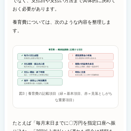
でなく、支払日や支払い方法まで具体的に決めて
おく必要があります。
養育費については、次のような内容を整理しま
す。
養育費 ― 離婚協議書に記載する項目
毎月の支払金額
遅延損害金の有無
✔
!
具体的な金額を明記する
支払遅延時の利率を定める
支払期限・振込先口座
期限の利益喪失条項
✔
!
毎月末日など、日付を特定する
2回以上滞納→残額一括請求可
支払い開始・終了時期
時効に注意
✔
!
成人・大学卒業など終期を明記
各支払期ごとに5年で消滅時効
進学・病気など特別費用
✔
追加費用の扱いを協議して記載
図3｜養育費の記載項目（緑＝基本項目、赤＝見落としがち
な重要項目）
たとえば「毎月末日までに〇万円を指定口座へ振