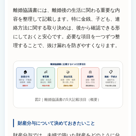
離婚協議書には、離婚後の生活に関わる重要な内
容を整理して記載します。特に金銭、子ども、連
絡方法に関する取り決めは、後から確認できる形
にしておくと安心です。必要な項目を一つずつ整
理することで、抜け漏れを防ぎやすくなります。
離婚協議書に記載する5つの主要項目
🏠
👶
🤝
⚖️
📋
財産分与
養育費
面会交流
慰謝料
連絡・手続き
預貯金・不動産
金額・支払日
頻度・日時・場所
金額・期限
連絡方法
受け渡し方法
支払い方法
名義変更など
自動車・保険
振込先・期間
期限5年
時効5年/期
柔軟性が重要
遅延損害金も
年金分割も別途
図2｜離婚協議書の5大記載項目（概要）
財産分与について決めておきたいこと
財産分与では、夫婦で築いた財産をどのように分