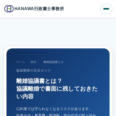
ホーム
ブログ一覧
HANAWA行政書士事務所
離婚協議書とは？協議離婚で書面に残しておきたい内容
ホーム
›
離婚
›
離婚協議書とは
協議離婚の完全ガイド
離婚協議書とは？
協議離婚で書面に残しておきた
い内容
口約束では守られなくなるリスクがあります。
財産分与・養育費・慰謝料・面会交流の取り決め