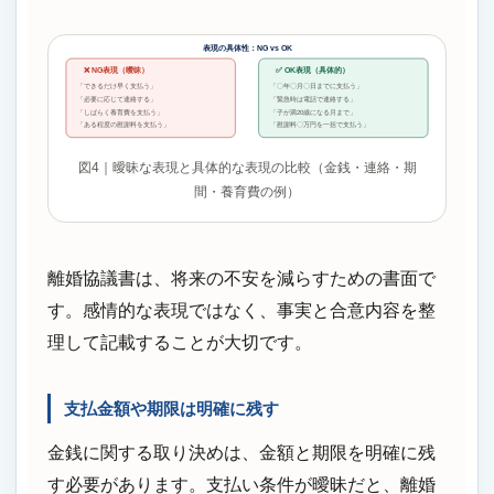
表現の具体性：NG vs OK
❌ NG表現（曖昧）
✅ OK表現（具体的）
「できるだけ早く支払う」
「〇年〇月〇日までに支払う」
「必要に応じて連絡する」
「緊急時は電話で連絡する」
「しばらく養育費を支払う」
「子が満20歳になる月まで」
「ある程度の慰謝料を支払う」
「慰謝料〇万円を一括で支払う」
図4｜曖昧な表現と具体的な表現の比較（金銭・連絡・期
間・養育費の例）
離婚協議書は、将来の不安を減らすための書面で
す。感情的な表現ではなく、事実と合意内容を整
理して記載することが大切です。
支払金額や期限は明確に残す
金銭に関する取り決めは、金額と期限を明確に残
す必要があります。支払い条件が曖昧だと、離婚