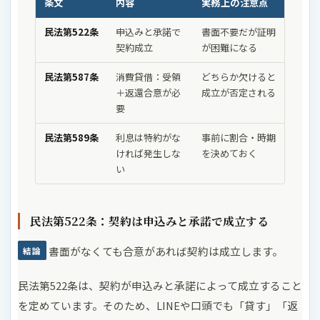
条文
内容
実務上の注意点
民法第522条
申込みと承諾で
書面不要だが証明
契約成立
が困難になる
民法第587条
消費貸借：受領
どちらか欠けると
＋返還合意が必
成立が否定される
要
民法第589条
利息は特約がな
事前に割合・時期
ければ発生しな
を決めておく
い
民法第522条：契約は申込みと承諾で成立する
書面がなくても合意があれば契約は成立します。
結論
民法第522条は、契約が申込みと承諾によって成立すること
を定めています。そのため、LINEや口頭でも「貸す」「返