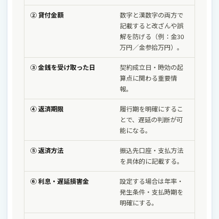
② 貸付金額
数字と漢数字の両方で
記載すると改ざんや誤
解を防げる（例：金30
万円／金参拾万円）。
③ 金銭を受け取った日
契約成立日・時効の起
算点に関わる重要情
報。
④ 返済期限
履行期を明確にするこ
とで、遅延の判断が可
能になる。
⑤ 返済方法
振込先口座・支払方法
を具体的に記載する。
⑥ 利息・遅延損害金
設定する場合は年率・
発生条件・支払時期を
明確にする。