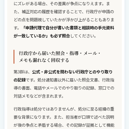
にズレがある場合、その差異が争点になりえます。ま
た、補正対応の履歴を確認することで、行政庁が申請の
どの点を問題視していたかが浮かび上がることもありま
す。
「申請代理で自分が書いた書類と相談時の手元資料
が一致しているか」も必ず照合
してください。
行政庁から届いた照会・指導・メール・
メモも漏れなく回収する
第3群は、
公式・非公式を問わない行政庁とのやり取り
の記録
です。処分通知書以外に届いた照会文書、行政指
導の書面、電話やメールでのやり取りの記録、窓口での
対話メモなどが含まれます。
行政指導は処分ではありませんが、処分に至る経緯の重
要な背景になります。また、担当者が口頭で述べた説明
が後の争点と矛盾する場合、その記録が証拠として機能