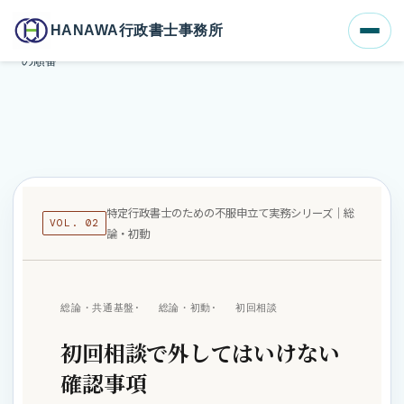
ホーム
ブログ一覧
HANAWA行政書士事務所
初回相談で外してはいけない確認事項｜期限・処分性・資料回収
の順番
特定行政書士のための不服申立て実務シリーズ｜総
VOL. 02
論・初動
総論・共通基盤
総論・初動
初回相談
初回相談で外してはいけない
確認事項