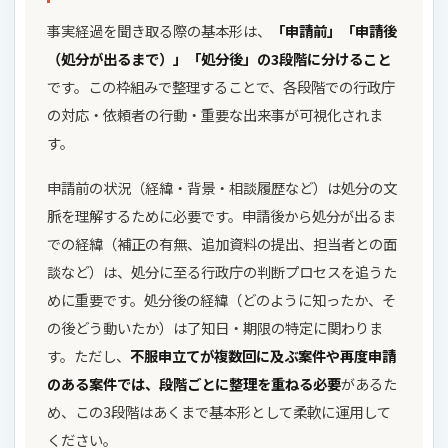
事実経過を聞き取る際の基本形は、
「申請前」「申請後
（処分が出るまで）」「処分後」の3段階に分けること
です。この枠組みで整理することで、各段階での行政庁
の対応・依頼者の行動・重要な出来事が可視化されま
す。
申請前の状況（経緯・背景・相談履歴など）は処分の文
脈を理解するために必要です。申請後から処分が出るま
での経緯（補正の有無、追加資料の提出、担当者との面
談など）は、処分に至る行政庁の判断プロセスを追うた
めに重要です。処分後の経緯（どのように知ったか、そ
の後どう動いたか）は了知日・期限の特定に関わりま
す。ただし、
不服申立てが複数回に及ぶ案件や再度申請
のある案件では、段階ごとに整理を重ねる必要
があるた
め、この3段階はあくまで基本形として柔軟に運用して
ください。