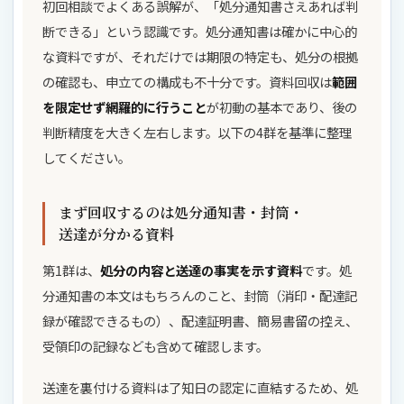
初回相談でよくある誤解が、「処分通知書さえあれば判
断できる」という認識です。処分通知書は確かに中心的
な資料ですが、それだけでは期限の特定も、処分の根拠
の確認も、申立ての構成も不十分です。資料回収は
範囲
を限定せず網羅的に行うこと
が初動の基本であり、後の
判断精度を大きく左右します。以下の4群を基準に整理
してください。
まず回収するのは処分通知書・封筒・
送達が分かる資料
第1群は、
処分の内容と送達の事実を示す資料
です。処
分通知書の本文はもちろんのこと、封筒（消印・配達記
録が確認できるもの）、配達証明書、簡易書留の控え、
受領印の記録なども含めて確認します。
送達を裏付ける資料は了知日の認定に直結するため、処