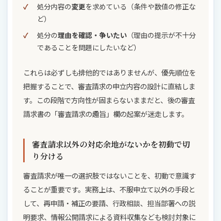
処分内容の
変更
を求めている（条件や数値の修正な
ど）
処分の
理由を確認・争いたい
（理由の提示が不十分
であることを問題にしたいなど）
これらは必ずしも排他的ではありませんが、優先順位を
把握することで、審査請求の申立内容の設計に直結しま
す。この段階で方向性が固まらないままだと、後の審査
請求書の「審査請求の趣旨」欄の起案が迷走します。
審査請求以外の対応余地がないかを初動で切
り分ける
審査請求が唯一の選択肢ではないことを、初動で意識す
ることが重要です。実務上は、不服申立て以外の手段と
して、再申請・補正の要請、行政相談、担当部署への説
明要求、情報公開請求による資料収集なども検討対象に