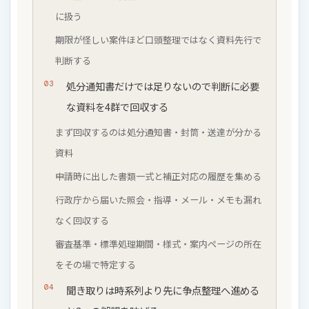
に扱う
期限が怪しい案件ほど口頭整理ではなく資料先行で
判断する
処分通知書だけでは足りないので判断に必要
な資料を4群で回収する
まず回収するのは処分通知書・封筒・送達が分かる
資料
申請時に出した書類一式と補正対応の履歴を集める
行政庁から届いた照会・指導・メール・メモも漏れ
なく回収する
審査基準・標準処理期間・様式・案内ページの所在
をその場で特定する
聞き取りは時系列より先に争点整理へ進める