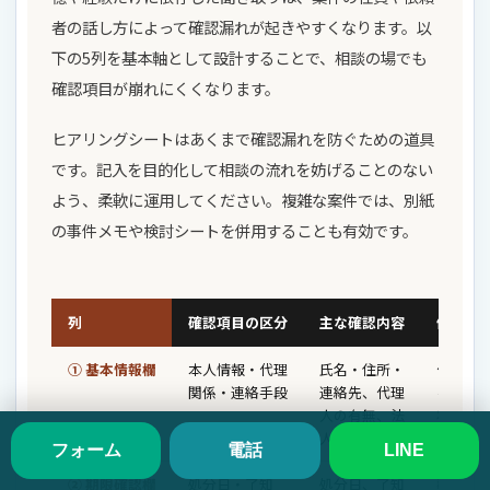
者の話し方によって確認漏れが起きやすくなります。以
下の5列を基本軸として設計することで、相談の場でも
確認項目が崩れにくくなります。
ヒアリングシートはあくまで確認漏れを防ぐための道具
です。記入を目的化して相談の流れを妨げることのない
よう、柔軟に運用してください。複雑な案件では、別紙
の事件メモや検討シートを併用することも有効です。
列
確認項目の区分
主な確認内容
備考・
① 基本情報欄
本人情報・代理
氏名・住所・
代理関
関係・連絡手段
連絡先、代理
る場合
人の有無、法
状の確
人か個人か
要
フォーム
電話
LINE
② 期限確認欄
処分日・了知
処分日、了知
教示内