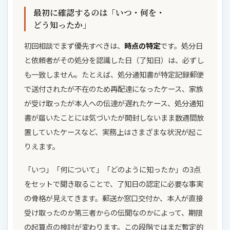
最初に確認するのは「いつ・何を・
どう知ったか」
初回相談でまず優先すべきは、
時点の特定
です。処分日
と依頼者がその処分を認識した日（了知日）は、必ずし
も一致しません。たとえば、処分通知書が特定記録郵便
で送付されたが不在のため再配達になったケース、家族
が受け取ったが本人への伝達が遅れたケース、処分通知
書が届いたことには気づいたが開封しないまま数週間放
置していたケースなど、実務上はさまざまな状況が起こ
りえます。
「いつ」「何について」「どのように知ったか」の3点
をセットで聞き取ることで、了知日の認定に必要な事実
の骨格が見えてきます。郵送か窓口交付か、本人が直接
受け取ったのか第三者からの伝聞なのかによって、期限
の起算点の検討が変わります。この段階ではまだ暫定的