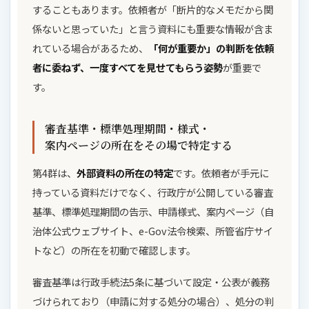
することもあります。依頼者が「断片的なメモだから関
係ないと思っていた」と言う資料にも重要な情報が含ま
れている場合があるため、
「何が重要か」の判断を依頼
者に委ねず、一度すべてを見せてもらう姿勢
が重要で
す。
審査基準・標準処理期間・様式・
案内ページの所在をその場で特定する
第4群は、
外部資料の所在の特定
です。依頼者が手元に
持っている資料だけでなく、行政庁が公開している審査
基準、標準処理期間の告示、申請様式、案内ページ（自
治体公式ウェブサイト、e-Gov法令検索、所管省庁サイ
トなど）の所在を初動で確認します。
審査基準は行政手続法5条に基づいて設定・公表が義務
づけられており（申請に対する処分の場合）、処分の判