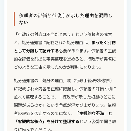
依頼者の評価と行政庁が示した理由を混同し
ない
「行政庁の対応は不当だと思う」という依頼者の発言
と、処分通知書に記載された処分理由は、
まったく別物
として分離して記録する
必要があります。依頼者の主観
的な評価を前提に事実整理を進めると、行政庁が実際に
どのような理由を示したのかが曖昧になります。
処分通知書の「処分の理由」欄（行政手続法8条参照）
に記載された内容を正確に把握し、依頼者の評価と横に
並べて整理することで、「行政庁が示した根拠のどこに
問題があるのか」という争点が浮かび上がります。依頼
者の評価を否定するのではなく、
「主観的な不満」と
「客観的な争点」を分けて整理する
という姿勢で聞き取
りに臨んでください。