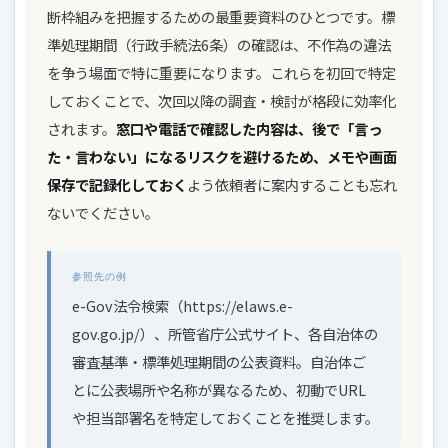
断枠組みを把握するための最重要資料のひとつです。標
準処理期間（行政手続法6条）の確認は、不作為の違法
を争う場面で特に重要になります。これらを初回で特定
しておくことで、次回以降の調査・検討が格段に効率化
されます。
窓口や電話で確認した内容は、後で「言っ
た・言わない」になるリスクを避けるため、メモや画面
保存で記録化しておく
よう依頼者に案内することも忘れ
ないでください。
参照先の例
e-Gov法令検索（https://elaws.e-
gov.go.jp/）、所管省庁公式サイト、各自治体の
審査基準・標準処理期間の公表資料。自治体ご
とに公表場所や名称が異なるため、初動でURL
や担当部署名を特定しておくことを推奨します。