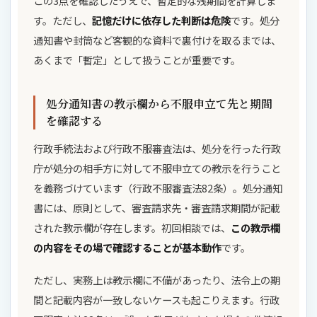
この3点を確認したうえで、暫定的な残期間を計算しま
す。ただし、
記憶だけに依存した判断は危険
です。処分
通知書や封筒など客観的な資料で裏付けを取るまでは、
あくまで「暫定」として扱うことが重要です。
処分通知書の教示欄から不服申立て先と期間
を確認する
行政手続法および行政不服審査法は、処分を行った行政
庁が処分の相手方に対して不服申立ての教示を行うこと
を義務づけています（行政不服審査法82条）。処分通知
書には、原則として、審査請求先・審査請求期間が記載
された教示欄が存在します。初回相談では、
この教示欄
の内容をその場で確認することが基本動作
です。
ただし、実務上は教示欄に不備があったり、法令上の期
間と記載内容が一致しないケースも起こりえます。行政