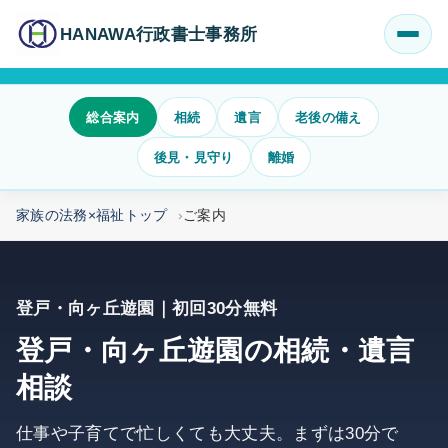
HANAWA行政書士事務所
総合案内
相続
遺言
老後の備え
後見・見守り
離婚
家族の法務×福祉トップ
ご案内
登戸・向ヶ丘遊園｜初回30分無料
登戸・向ヶ丘遊園の相続・遺言
相談
仕事や子育てで忙しくても大丈夫。まずは30分で