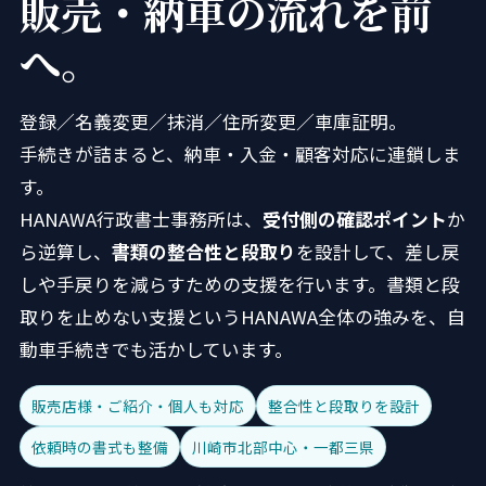
販売・納車の流れを前
へ。
登録／名義変更／抹消／住所変更／車庫証明。
手続きが詰まると、納車・入金・顧客対応に連鎖しま
す。
HANAWA行政書士事務所は、
受付側の確認ポイント
か
ら逆算し、
書類の整合性と段取り
を設計して、差し戻
しや手戻りを減らすための支援を行います。書類と段
取りを止めない支援というHANAWA全体の強みを、自
動車手続きでも活かしています。
販売店様・ご紹介・個人も対応
整合性と段取りを設計
依頼時の書式も整備
川崎市北部中心・一都三県