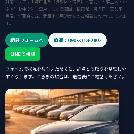
対応エリア：川崎市北部（多摩区・高津区・宮前区・麻生区・中
原区）を中心に、登戸、向ヶ丘遊園、稲田堤、溝の口、宮前平、
鷺沼、新百合ヶ丘、武蔵小杉周辺からのご相談にも対応していま
す。
相談フォームへ
直通：090-3718-2803
LINEで相談
フォームで状況を共有いただくと、論点と段取りを整理しや
すくなります。お急ぎの場合は、送信後にお電話ください。