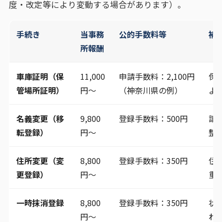
度・改定等により変動する場合があります）。
手続き
当事務
公的手数料等
補
所報酬
車庫証明（保
11,000
申請手数料：2,100円
保
管場所証明）
円～
（神奈川県の例）
よ
名義変更（移
9,800
登録手数料：500円
譲
転登録）
円～
整
住所変更（変
8,800
登録手数料：350円
住
更登録）
円～
重
一時抹消登録
8,800
登録手数料：350円
状
円～
わ